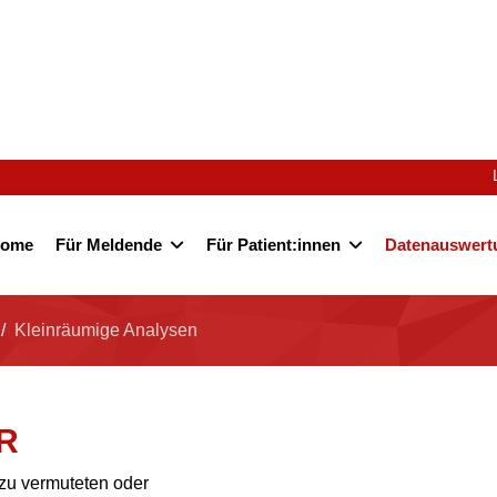
ome
Für Meldende
Für Patient:innen
Datenauswert
Kleinräumige Analysen
KR
zu vermuteten oder